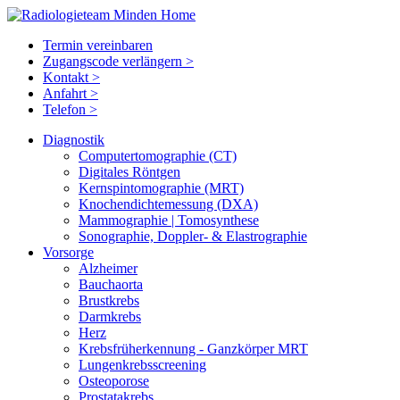
Termin vereinbaren
Zugangscode verlängern >
Kontakt >
Anfahrt >
Telefon >
Diagnostik
Computertomographie (CT)
Digitales Röntgen
Kernspintomographie (MRT)
Knochendichtemessung (DXA)
Mammographie | Tomosynthese
Sonographie, Doppler- & Elastrographie
Vorsorge
Alzheimer
Bauchaorta
Brustkrebs
Darmkrebs
Herz
Krebsfrüherkennung - Ganzkörper MRT
Lungenkrebsscreening
Osteoporose
Prostatakrebs